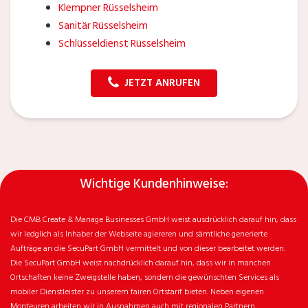
Klempner Rüsselsheim
Sanitär Rüsselsheim
Schlüsseldienst Rüsselsheim
JETZT ANRUFEN
Wichtige Kundenhinweise:
Die CMB Create & Manage Businesses GmbH weist ausdrücklich darauf hin, dass
wir ledglich als Inhaber der Webseite agiereren und sämtliche generierte
Aufträge an die SecuPart GmbH vermittelt und von dieser bearbeitet werden.
Die SecuPart GmbH weist nachdrücklich darauf hin, dass wir in manchen
Ortschaften keine Zweigstelle haben, sondern die gewünschten Services als
mobiler Dienstleister zu unserem fairen Ortstarif bieten. Neben eigenen
Monteuren arbeiten wir in Ausnahmen auch mit regionalen Partnern