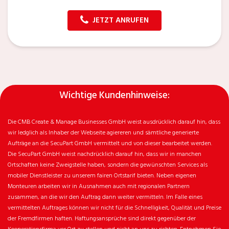
JETZT ANRUFEN
Wichtige Kundenhinweise:
Die CMB Create & Manage Businesses GmbH weist ausdrücklich darauf hin, dass
wir ledglich als Inhaber der Webseite agiereren und sämtliche generierte
Aufträge an die SecuPart GmbH vermittelt und von dieser bearbeitet werden.
Die SecuPart GmbH weist nachdrücklich darauf hin, dass wir in manchen
Ortschaften keine Zweigstelle haben, sondern die gewünschten Services als
mobiler Dienstleister zu unserem fairen Ortstarif bieten. Neben eigenen
Monteuren arbeiten wir in Ausnahmen auch mit regionalen Partnern
zusammen, an die wir den Auftrag dann weiter vermitteln. Im Falle eines
vermittelten Auftrages können wir nicht für die Schnelligkeit, Qualität und Preise
der Fremdfirmen haften. Haftungsansprüche sind direkt gegenüber der
Kooperationsfirma vor Ort zu stellen und nicht an uns zu richten. Entnehmen Sie