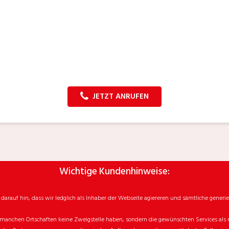
JETZT ANRUFEN
Wichtige Kundenhinweise:
rauf hin, dass wir ledglich als Inhaber der Webseite agiereren und sämtliche generie
manchen Ortschaften keine Zweigstelle haben, sondern die gewünschten Services als mo