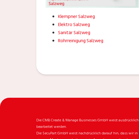
Klempner Salzweg
Elektro Salzweg
Sanitär Salzweg
Rohrreinigung Salzweg
Die CMB Create & Manage Businesses GmbH weist ausdrücklich da
bearbeitet werden.
Die SecuPart GmbH weist nachdrücklich darauf hin, dass wir in 