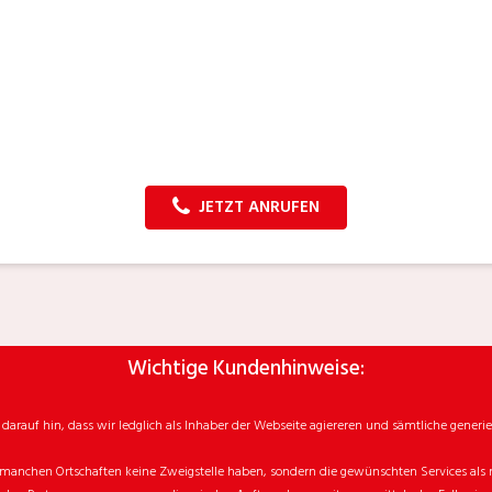
JETZT ANRUFEN
Wichtige Kundenhinweise:
rauf hin, dass wir ledglich als Inhaber der Webseite agiereren und sämtliche generie
manchen Ortschaften keine Zweigstelle haben, sondern die gewünschten Services als mo