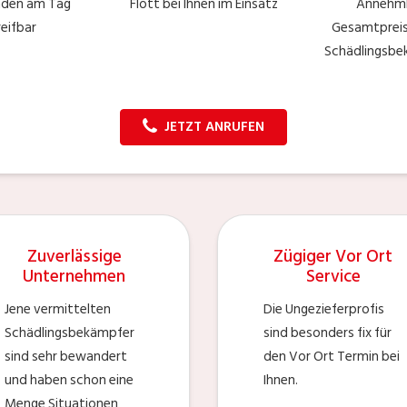
nden am Tag
Flott bei Ihnen im Einsatz
Annehm
reifbar
Gesamtpreise
Schädlingsb
JETZT ANRUFEN
Zuverlässige
Zügiger Vor Ort
Unternehmen
Service
Jene vermittelten
Die Ungezieferprofis
Schädlingsbekämpfer
sind besonders fix für
sind sehr bewandert
den Vor Ort Termin bei
und haben schon eine
Ihnen.
Menge Situationen