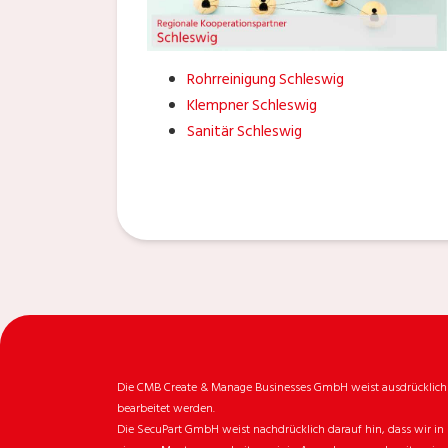
Rohrreinigung Schleswig
Klempner Schleswig
Sanitär Schleswig
Die CMB Create & Manage Businesses GmbH weist ausdrücklich da
bearbeitet werden.
Die SecuPart GmbH weist nachdrücklich darauf hin, dass wir in 