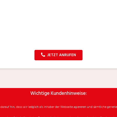
JETZT ANRUFEN
Wichtige Kundenhinweise:
rauf hin, dass wir ledglich als Inhaber der Webseite agiereren und sämtliche generie