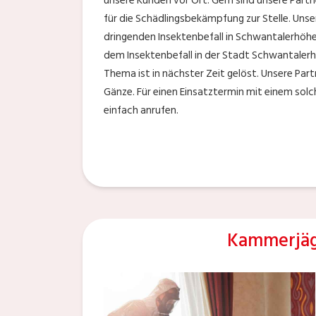
unsere Kunden vor Ort. Gern sind unsere Part
für die Schädlingsbekämpfung zur Stelle. Uns
dringenden Insektenbefall in Schwantalerhöhe
dem Insektenbefall in der Stadt Schwantalerh
Thema ist in nächster Zeit gelöst. Unsere Par
Gänze. Für einen Einsatztermin mit einem sol
einfach anrufen.
Kammerjäg