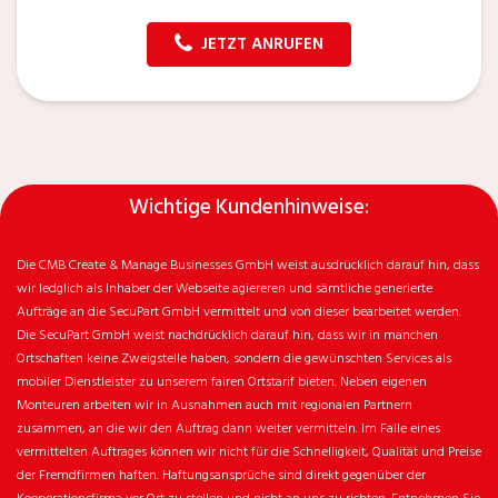
JETZT ANRUFEN
Wichtige Kundenhinweise:
Die CMB Create & Manage Businesses GmbH weist ausdrücklich darauf hin, dass
wir ledglich als Inhaber der Webseite agiereren und sämtliche generierte
Aufträge an die SecuPart GmbH vermittelt und von dieser bearbeitet werden.
Die SecuPart GmbH weist nachdrücklich darauf hin, dass wir in manchen
Ortschaften keine Zweigstelle haben, sondern die gewünschten Services als
mobiler Dienstleister zu unserem fairen Ortstarif bieten. Neben eigenen
Monteuren arbeiten wir in Ausnahmen auch mit regionalen Partnern
zusammen, an die wir den Auftrag dann weiter vermitteln. Im Falle eines
vermittelten Auftrages können wir nicht für die Schnelligkeit, Qualität und Preise
der Fremdfirmen haften. Haftungsansprüche sind direkt gegenüber der
Kooperationsfirma vor Ort zu stellen und nicht an uns zu richten. Entnehmen Sie