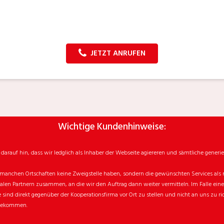
JETZT ANRUFEN
Wichtige Kundenhinweise:
rauf hin, dass wir ledglich als Inhaber der Webseite agiereren und sämtliche generie
manchen Ortschaften keine Zweigstelle haben, sondern die gewünschten Services als mo
n Partnern zusammen, an die wir den Auftrag dann weiter vermitteln. Im Falle eines v
sind direkt gegenüber der Kooperationsfirma vor Ort zu stellen und nicht an uns zu ri
 bekommen.