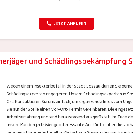
JETZT ANRUFEN
erjäger und Schädlingsbekämpfung S
Wegen einem Insektenbefall in der Stadt Sossau dürfen Sie gerne
Schädlingsexperten engagieren. Unsere Schädlingsexperten in Sos
Ort. Kontaktieren Sie uns einfach, um ergänzende Infos zum Ungez
Sie auf der Stelle einen Vor-Ort-Termin vereinbaren. Die eingese
Arbeitserfahrung und sind herausragend ausgerüstet. Im Zuge 
unsere Kunden jede Menge interessante Auskünfte über die vorha
bei einem Ungezieferbefall im Gebiet von Sossau demnach vertr