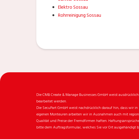
Elektro Sossau
Rohrreinigung Sossau
Die CMB Create & Manage Businesses GmbH weist ausdrücklich da
bearbeitet werden.
Die SecuPart GmbH weist nachdrücklich darauf hin, dass wir in 
eigenen Monteuren arbeiten wir in Ausnahmen auch mit regionale
Qualität und Preise der Fremdfirmen haften. Haftungsansprüche 
bitte dem Auftragsformular, welches Sie vor Ort ausgehändigt