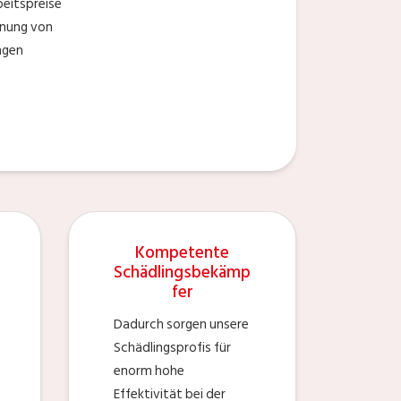
eitspreise
rnung von
ngen
Kompetente
Schädlingsbekämp
fer
Dadurch sorgen unsere
Schädlingsprofis für
enorm hohe
Effektivität bei der