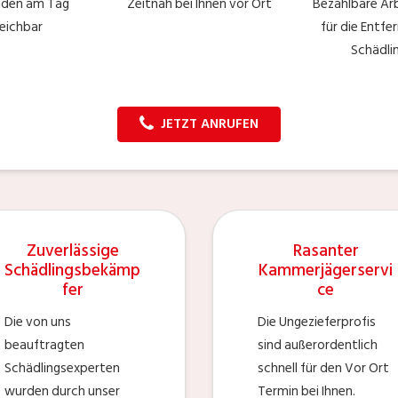
nden am Tag
Zeitnah bei Ihnen vor Ort
Bezahlbare Arb
reichbar
für die Entfe
Schädli
JETZT ANRUFEN
Zuverlässige
Rasanter
Schädlingsbekämp
Kammerjägerservi
fer
ce
Die von uns
Die Ungezieferprofis
beauftragten
sind außerordentlich
Schädlingsexperten
schnell für den Vor Ort
wurden durch unser
Termin bei Ihnen.