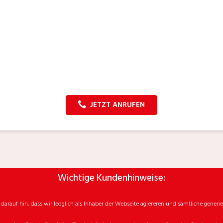
JETZT ANRUFEN
Wichtige Kundenhinweise:
rauf hin, dass wir ledglich als Inhaber der Webseite agiereren und sämtliche generie