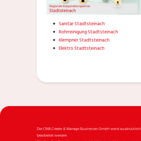
Sanitär Stadtsteinach
Rohrreinigung Stadtsteinach
Klempner Stadtsteinach
Elektro Stadtsteinach
Die CMB Create & Manage Businesses GmbH weist ausdrücklich da
bearbeitet werden.