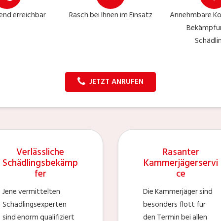
nd erreichbar
Rasch bei Ihnen im Einsatz
Annehmbare Kos
Bekämpfu
Schädli
JETZT ANRUFEN
Verlässliche
Rasanter
Schädlingsbekämp
Kammerjägerservi
fer
ce
Jene vermittelten
Die Kammerjäger sind
Schädlingsexperten
besonders flott für
sind enorm qualifiziert
den Termin bei allen