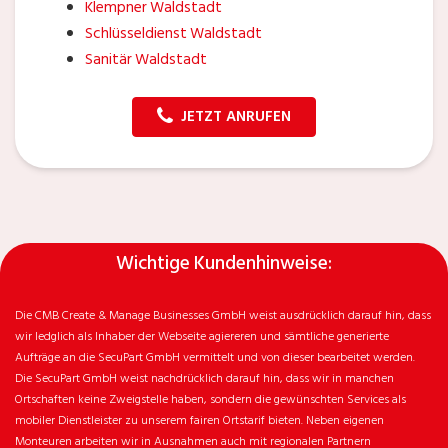
Klempner Waldstadt
Schlüsseldienst Waldstadt
Sanitär Waldstadt
JETZT ANRUFEN
Wichtige Kundenhinweise:
Die CMB Create & Manage Businesses GmbH weist ausdrücklich darauf hin, dass
wir ledglich als Inhaber der Webseite agiereren und sämtliche generierte
Aufträge an die SecuPart GmbH vermittelt und von dieser bearbeitet werden.
Die SecuPart GmbH weist nachdrücklich darauf hin, dass wir in manchen
Ortschaften keine Zweigstelle haben, sondern die gewünschten Services als
mobiler Dienstleister zu unserem fairen Ortstarif bieten. Neben eigenen
Monteuren arbeiten wir in Ausnahmen auch mit regionalen Partnern