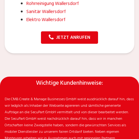
Rohrreinigung Wallersdorf
Sanitär Wallersdorf
Elektro Wallersdorf
JETZT ANRUFEN
Wichtige Kundenhinweise:
Die CMB Create & Manage Businesses GmbH weist ausdrücklich darauf hin, dass
wir ledglich als Inhaber der Webseite agiereren und sämtliche generierte
Aufträge an die SecuPart GmbH vermittelt und von dieser bearbeitet werden.
Die SecuPart GmbH weist nachdrücklich darauf hin, dass wir in manchen
Ortschaften keine Zweigstelle haben, sondern die gewünschten Services als
mobiler Dienstleister zu unserem fairen Ortstarif bieten. Neben eigenen
Monteuren arbeiten wir in Ausnahmen auch mit regionalen Partnern