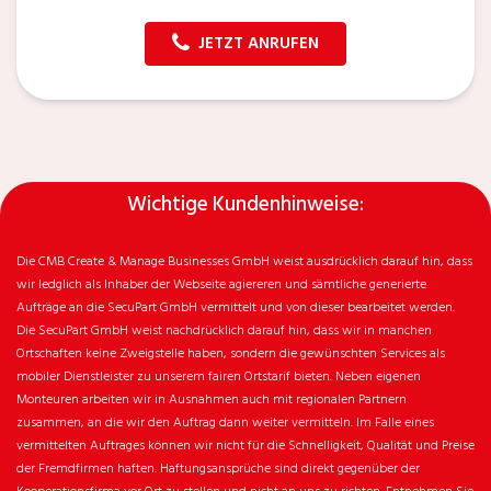
JETZT ANRUFEN
Wichtige Kundenhinweise:
Die CMB Create & Manage Businesses GmbH weist ausdrücklich darauf hin, dass
wir ledglich als Inhaber der Webseite agiereren und sämtliche generierte
Aufträge an die SecuPart GmbH vermittelt und von dieser bearbeitet werden.
Die SecuPart GmbH weist nachdrücklich darauf hin, dass wir in manchen
Ortschaften keine Zweigstelle haben, sondern die gewünschten Services als
mobiler Dienstleister zu unserem fairen Ortstarif bieten. Neben eigenen
Monteuren arbeiten wir in Ausnahmen auch mit regionalen Partnern
zusammen, an die wir den Auftrag dann weiter vermitteln. Im Falle eines
vermittelten Auftrages können wir nicht für die Schnelligkeit, Qualität und Preise
der Fremdfirmen haften. Haftungsansprüche sind direkt gegenüber der
Kooperationsfirma vor Ort zu stellen und nicht an uns zu richten. Entnehmen Sie