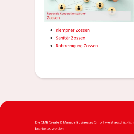
Klempner Zossen
Sanitär Zossen
Rohrreinigung Zossen
Die CMB Create & Manage Businesses GmbH weist ausdrücklich da
bearbeitet werden.