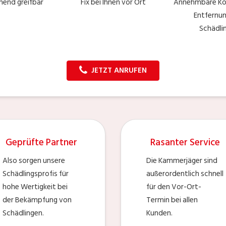
end greifbar
Fix bei Ihnen vor Ort
Annehmbare Kos
Entfernu
Schädli
JETZT ANRUFEN
Geprüfte Partner
Rasanter Service
Also sorgen unsere
Die Kammerjäger sind
Schädlingsprofis für
außerordentlich schnell
hohe Wertigkeit bei
für den Vor-Ort-
der Bekämpfung von
Termin bei allen
Schädlingen.
Kunden.