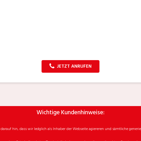
JETZT ANRUFEN
Wichtige Kundenhinweise:
rauf hin, dass wir ledglich als Inhaber der Webseite agiereren und sämtliche generie