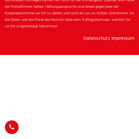
vermittelten Auftrages können wir nicht für die Schnelligkeit, Qualität und Preise
der Fremdfirmen haften. Haftungsansprüche sind direkt gegenüber der
Kooperationsfirma vor Ort zu stellen und nicht an uns zu richten. Entnehmen Sie
die Daten und die Preise des Partners bitte dem Auftragsformular, welches Sie
vor Ort ausgehändigt bekommen.
Datenschutz
Impressum