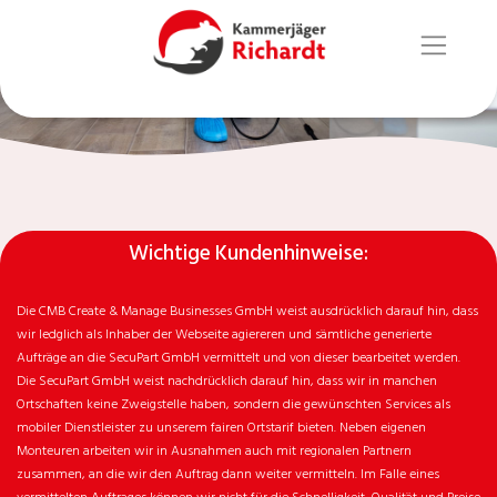
Wichtige Kundenhinweise:
Die CMB Create & Manage Businesses GmbH weist ausdrücklich darauf hin, dass
wir ledglich als Inhaber der Webseite agiereren und sämtliche generierte
Aufträge an die SecuPart GmbH vermittelt und von dieser bearbeitet werden.
Die SecuPart GmbH weist nachdrücklich darauf hin, dass wir in manchen
Ortschaften keine Zweigstelle haben, sondern die gewünschten Services als
mobiler Dienstleister zu unserem fairen Ortstarif bieten. Neben eigenen
Monteuren arbeiten wir in Ausnahmen auch mit regionalen Partnern
zusammen, an die wir den Auftrag dann weiter vermitteln. Im Falle eines